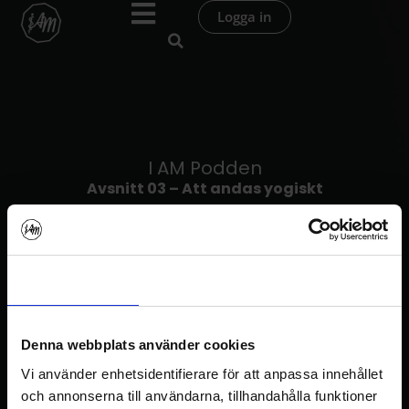
Hoppa
Logga in
till
innehåll
I AM Podden
Avsnitt 03 – Att andas yogiskt
Samtycke
Information
Om
Denna webbplats använder cookies
Vi använder enhetsidentifierare för att anpassa innehållet
I AM Podden
och annonserna till användarna, tillhandahålla funktioner