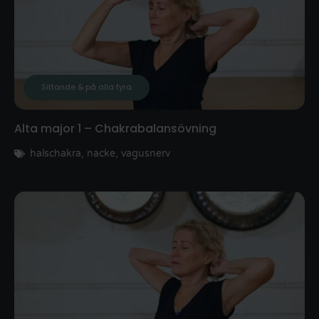
Sittande & på alla fyra
Alta major 1 – Chakrabalansövning
halschakra
,
nacke
,
vagusnerv