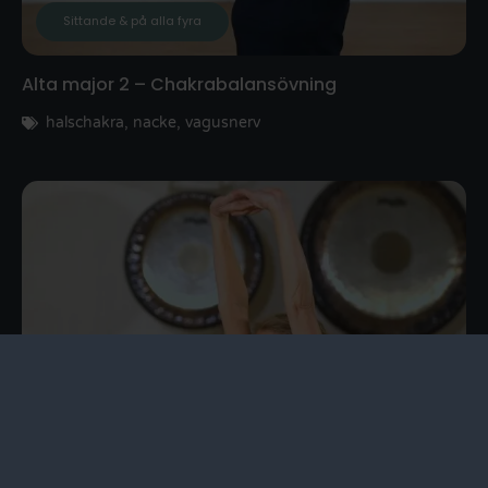
Sittande & på alla fyra
Alta major 2 – Chakrabalansövning
halschakra
,
nacke
,
vagusnerv
Sittande & på alla fyra
Nack-skulderövning